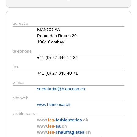
adresse
BIANCO SA
Route des Rottes 20
1964 Conthey
téléphone
+41 (0) 27 346 14 24
fax
+41 (0) 27 346 40 71
e-mail
secretariat@biancosa.ch
site web
www.biancosa.ch
visible sous :
www.
les-
ferblanteries
.ch
www.
les-
sa
.ch
www.
les-
chauffagistes
.ch